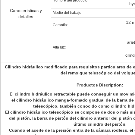
Nombre del producto:
hyd
Características y
Medio del trabajo:
detalles
12 m
Garantía:
arie
Alta luz:
cilin
Cilindro hidráulico modificado para requisitos particulares de
del remolque telescópico del volqu
Productos Discription:
El cilindro hidráulico retractable puede conseguir un movimi
el cilindro hidráulico manga-formado gradual de la barra de 
telescópico, también conocido como cilindro hidr
El cilindro hidráulico telescópico se compone de dos o más sis
del pistón, la barra de pistón del cilindro anterior del pistón d
último cilindro del pistón.
Cuando el aceite de la presión entra de la cámara rodless, el c