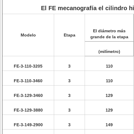
El FE mecanografía el cilindro h
El diámetro más
Modelo
Etapa
grande de la etapa
(milímetro)
FE-3-110-3205
3
110
FE-3-110-3460
3
110
FE-3-129-3460
3
129
FE-3-129-3880
3
129
FE-3-149-2900
3
149