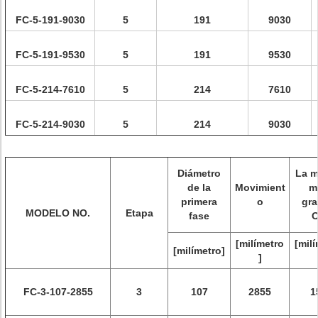
FC-5-191-9030
5
191
9030
FC-5-191-9530
5
191
9530
FC-5-214-7610
5
214
7610
FC-5-214-9030
5
214
9030
Diámetro
La 
de la
Movimient
m
primera
o
gr
MODELO NO.
Etapa
fase
[milímetro
[mil
[milímetro]
]
FC-3-107-2855
3
107
2855
1