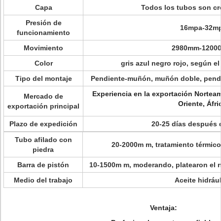
Capa
Todos los tubos son c
Presión de
16mpa-32m
funcionamiento
Movimiento
2980mm-1200
Color
gris azul negro rojo, según el
Tipo del montaje
Pendiente-muñón, muñón doble, pendi
Experiencia en la exportación Norteamé
Mercado de
Oriente, Áfri
exportación principal
Plazo de expedición
20-25 días después d
Tubo afilado con
20-2000m m, tratamiento térmico
piedra
Barra de pistón
10-1500m m, moderando, platearon el 
Medio del trabajo
Aceite hidráu
Ventaja: