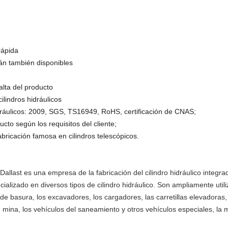
rápida
án también disponibles
lta del producto
ilindros hidráulicos
idráulicos: 2009, SGS, TS16949, RoHS, certificación de CNAS;
cto según los requisitos del cliente;
ricación famosa en cilindros telescópicos.
allast es una empresa de la fabricación del cilindro hidráulico integra
alizado en diversos tipos de cilindro hidráulico. Son ampliamente util
 basura, los excavadores, los cargadores, las carretillas elevadoras, 
ina, los vehículos del saneamiento y otros vehículos especiales, la m