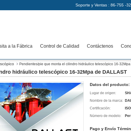
Soporte y Ventas :
86-755 -3
sita a la Fábrica
Control de Calidad
Contáctenos
Cono
lescópico
Pendientes/pie que monta el cilindro hidráulico telescópico 16-32M
lindro hidráulico telescópico 16-32Mpa de DALLAST
Datos del producto:
Lugar de origen:
SH
Nombre de la marca:
DA
Certificación:
ISO
Número de modelo:
Per
Pago y Envío Términ