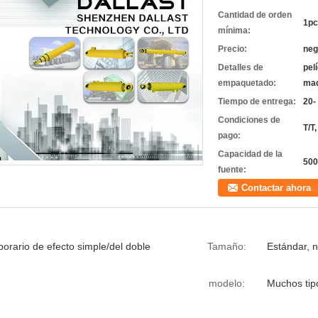
Cantidad de orden
1pc
mínima:
Precio:
neg
Detalles de
pel
empaquetado:
mad
Tiempo de entrega:
20-
Condiciones de
T/T
pago:
Capacidad de la
500
fuente:
Contactar ahora
porario de efecto simple/del doble
Tamaño:
Estándar, 
modelo:
Muchos tipo