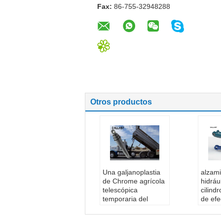
Fax:
86-755-32948288
Otros productos
Una galjanoplastia
alzam
de Chrome agrícola
hidráu
telescópica
cilind
temporaria del
de efe
camión de la granja
movim
del cilindro
10500