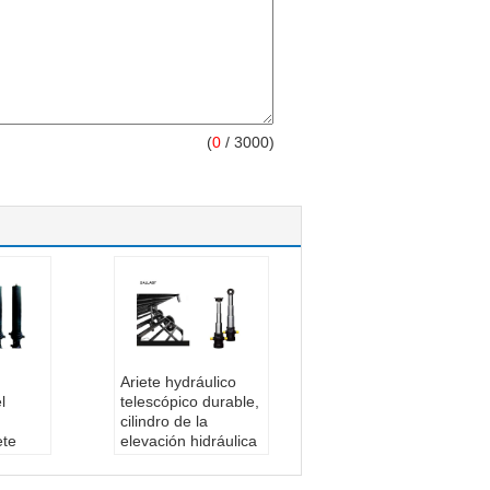
(
0
/ 3000)
Ariete hydráulico
l
telescópico durable,
cilindro de la
ete
elevación hidráulica
efecto
de la serie del TG
el
para el remolque de