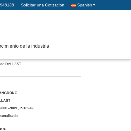
2948188
Solicitar una Cotización
Spanish
cimiento de la industria
pa de DALLAST
ANGDONG
LLAST
9001-2009 ,TS16949
sonalizado
os: