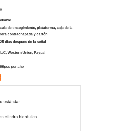
s
otiable
ícula de encogimiento, plataforma, caja de la
era contrachapada y cartón
 25 días después de la señal
, L/C, Western Union, Paypal
00pcs por año
no estándar
s cilindro hidráulico