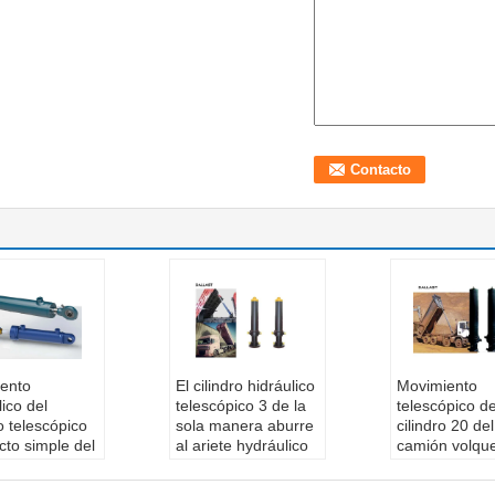
iento
El cilindro hidráulico
Movimiento
lico del
telescópico 3 de la
telescópico de
ro telescópico
sola manera aburre
cilindro 20 del
cto simple del
al ariete hydráulico
camión volqu
iento de
gradual para el
hidráulico de 
m m para
camión volquete
simple largo d