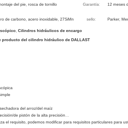
ntaje del pie, rosca de tornillo
Garantía:
12 meses d
ero de carbono, acero inoxidable, 27SiMn
sello:
Parker, Mer
lescópico
,
Cilindros hidráulicos de encargo
e producto del cilindro hidráulico de DALLAST
escópica
simple
cosechadora del arroz/del maíz
precisión/de pistón de la alta precisión…
za el requisito, podemos modificar para requisitos particulares para us