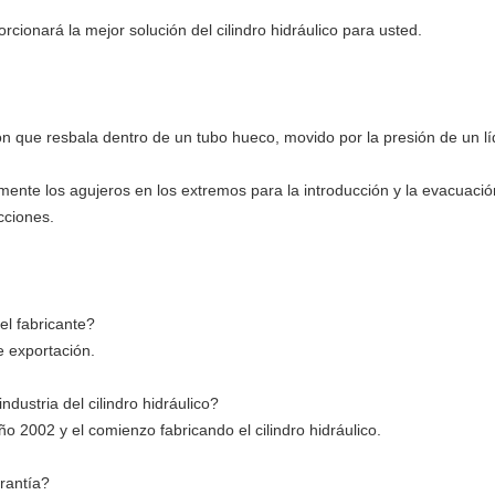
cionará la mejor solución del cilindro hidráulico para usted.
tón que resbala dentro de un tubo hueco, movido por la presión de un líqu
nte los agujeros en los extremos para la introducción y la evacuación 
cciones.
l fabricante?
e exportación.
dustria del cilindro hidráulico?
ño 2002 y el comienzo fabricando el cilindro hidráulico.
rantía?