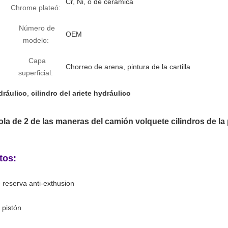
Cr, Ni, o de cerámica
Chrome plateó:
Número de
OEM
modelo:
Capa
Chorreo de arena, pintura de la cartilla
superficial:
idráulico
,
cilindro del ariete hydráulico
la de 2 de las maneras del camión volquete cilindros de la
tos:
e reserva anti-exthusion
 pistón