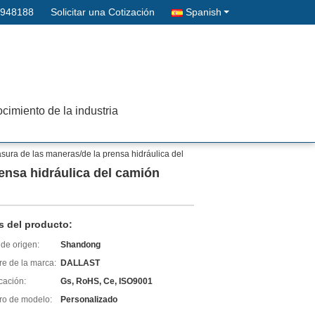
2948188
Solicitar una Cotización
Spanish
cimiento de la industria
basura de las maneras/de la prensa hidráulica del
rensa hidráulica del camión
s del producto:
de origen:
Shandong
e de la marca:
DALLAST
icación:
Gs, RoHS, Ce, ISO9001
o de modelo:
Personalizado