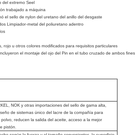
do del extremo Seel
isión trabajado a máquina
enó el sello de nylon del uretano del anillo del desgaste
os Limpiador-metal del poliuretano adentro
dos
is, rojo u otros colores modificados para requisitos particulares
 incluyeron el montaje del ojo del Pin en el tubo cruzado de ambos fines
EL, NOK y otras importaciones del sello de gama alta,
seño de sistemas único del lacre de la compañía para
l polvo, reducen la salida del aceite, acceso a la mejor
e pistón.
echo según la fuerza y el tamaño convenientes, la superficie