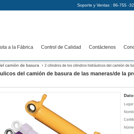
Soporte y Ventas :
86-755 -3
sita a la Fábrica
Control de Calidad
Contáctenos
Cono
 del camión de basura
2 cilindros de los cilindros hidráulicos del camión de 
ráulicos del camión de basura de las maneras/de la p
Dato
Lugar 
Nombr
Certif
Númer