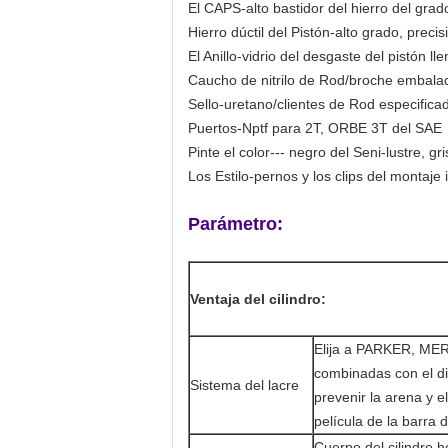
El CAPS-alto bastidor del hierro del gra
Hierro dúctil del Pistón-alto grado, prec
El Anillo-vidrio del desgaste del pistón ll
Caucho de nitrilo de Rod/broche embalad
Sello-uretano/clientes de Rod especifica
Puertos-Nptf para 2T, ORBE 3T del SAE
Pinte el color--- negro del Seni-lustre, gr
Los Estilo-pernos y los clips del montaje
Parámetro:
Ventaja del cilindro:
Elija a PARKER, MERK
combinadas con el di
Sistema del lacre
prevenir la arena y e
película de la barra d
Cuerpo del cilindro h