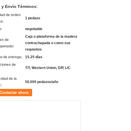
 y Envío Términos:
dad de orden
1 pedazo
a:
o:
negotiable
Caja o plataforma de la madera
les de
contrachapada o como sus
quetado:
requisitos
o de entrega:
15-25 días
ciones de
T/T, Western Union, D/P, L/C
idad de la
50.000 pedazos/año
e:
Contactar ahora