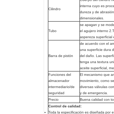
interna cuyo es proce
Cilindro
dureza y de abrasión
dimensionales.
se apagan y se mode
Tubo
el agujero interno 2
aspereza superficial 
de acuerdo con el am
una superficie dura 
Barra de pistón
del daño. Las superfi
tenga una textura uni
aceite superficial, m
Funciones del
El mecanismo que am
almacenador
movimiento, como sea
intermediario/de
diversas válvulas con
seguridad
y de emergencia.
Precio
Buena calidad con to
Control de calidad:
Toda la especificación es diseñada por e