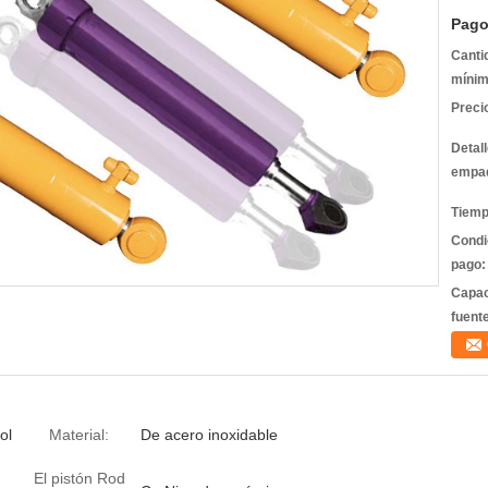
Pago
Canti
mínim
Preci
Detal
empa
Tiemp
Condi
pago:
Capac
fuent
ol
Material:
De acero inoxidable
El pistón Rod